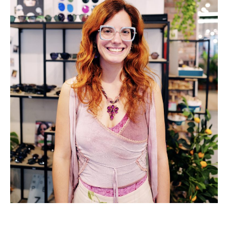
Vous souhaitez connaitre les meilleurs magasins de lunettes sur
Bordeaux centre
Vous souhaitez découvrir des lunettes nouvelles collections
Artisan lunetiers à Bordeaux
Vous cherchez un opticien spécialiste en lunettes enfant à
Bordeaux
Vous cherchez un opticien expert en lunettes de vue à Bordeaux
Vous cherchez un opticien rue Sainte Catherine à Bordeaux
C’est quoi un opticien de bon conseil à Bordeaux
Vous recherchez un opticien avec une large gamme de lunettes à
Bordeaux
Vous recherchez un opticien enfants à Bordeaux
Vous recherchez un opticien expert à Bordeaux
C’est quoi un bon opticien à Bordeaux
Vous recherchez un Opticien pas cher
opticien spécialiste à Bordeaux