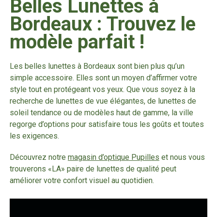
Belles Lunettes à
Bordeaux : un
Bordeaux : Trouvez le
emplacement
modèle parfait !
privilégié au cœur
Les belles lunettes à Bordeaux sont bien plus qu’un
simple accessoire. Elles sont un moyen d’affirmer votre
du centre-ville
style tout en protégeant vos yeux. Que vous soyez à la
recherche de lunettes de vue élégantes, de lunettes de
soleil tendance ou de modèles haut de gamme, la ville
Pupilles votre
regorge d’options pour satisfaire tous les goûts et toutes
les exigences.
Opticien à
Découvrez notre
magasin d’optique Pupilles
et nous vous
trouverons «LA» paire de lunettes de qualité peut
Bordeaux
améliorer votre confort visuel au quotidien.
spécialiste du