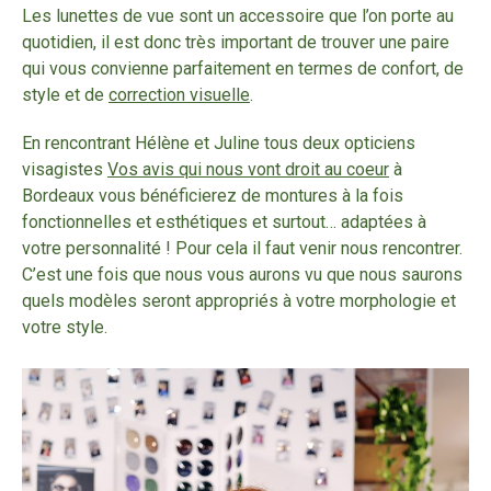
Vous recherchez de belles lunettes à Bordeaux
Les lunettes de vue sont un accessoire que l’on porte au
Vous recherchez des verres anti reflets
quotidien, il est donc très important de trouver une paire
Vous recherchez des lunettes de soleil enfants
qui vous convienne parfaitement en termes de confort, de
Vous recherchez des lunettes anti lumière bleue
style et de
correction visuelle
.
Vous recherchez des lunettes de soleil homme
En rencontrant Hélène et Juline tous deux opticiens
Vous recherchez des lunettes de soleil femme
visagistes
Vos avis qui nous vont droit au coeur
à
Vous recherchez des lunettes sport
Bordeaux vous bénéficierez de montures à la fois
Vous recherchez des lunettes enfants
fonctionnelles et esthétiques et surtout… adaptées à
Vous désirez passer aux verres progressifs
votre personnalité ! Pour cela il faut venir nous rencontrer.
C’est une fois que nous vous aurons vu que nous saurons
Vous avez besoin d’un ajustement de lunettes
quels modèles seront appropriés à votre morphologie et
Vous avez besoin d’une réparation de lunettes
votre style.
Vous avez besoin de lentilles de contact
Vous aimeriez des montures de designer
Vous recherchez des lunettes de soleil
Vous recherchez un bon opticien pour lunettes de vue à
Bordeaux