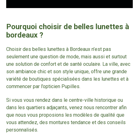
Vous recherchez des Lunettes originales à Bordeaux
Vous recherchez des lunettes tendances à Bordeaux
Vous recherchez des lunettes fantaisistes à Bordeaux
Pourquoi choisir de belles lunettes à
Vous recherchez des lunettes colorées
bordeaux ?
Vous recherchez des lunettes adaptées aux yeux rapprochés
Vous recherchez des lunettes montures épaisses
Choisir des belles lunettes à Bordeaux n’est pas
Vous recherchez des Lunettes montures fines
seulement une question de mode, mais aussi et surtout
Vous recherchez des lunettes pour visage rond
une solution de confort et de santé oculaire. La ville, avec
Quelles lunettes pour mon visage ?
son ambiance chic et son style unique, offre une grande
Vous recherchez des lunettes de vue idéales
variété de boutiques spécialisées dans les lunettes et à
commencer par l’opticien Pupilles.
Vous recherchez des lunettes adaptées pour les écrans
Vous recherchez des lunettes adaptées pour lire
Si vous vous rendez dans le centre-ville historique ou
Vous recherchez des lunettes adaptées pour le sport
dans les quartiers adjaçants, venez nous rencontrer afin
Vous recherchez des lunettes adaptées pour la conduite
que nous vous proposions les modèles de qualité que
Vous recherchez des lunettes de créateur
vous attendez, des montures tendance et des conseils
personnalisés.
Vous recherchez des verres optiques français