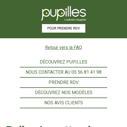
POUR PRENDRE RDV
Retour vers la FAQ
Opticien à Bordeaux : votre
DÉCOUVREZ PUPILLES
spécialiste de la vision en
NOUS CONTACTER AU
05 56 81 41 98
plein cœur de la ville
PRENDRE RDV
DÉCOUVREZ NOS MODÈLES
NOS AVIS CLIENTS
Pupilles votre
Opticien à